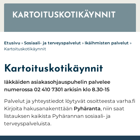
KARTOITUSKOTIKÄYNNIT
Etusivu
»
Sosiaali- ja terveyspalvelut
»
Ikäihmisten palvelut
»
Kartoituskotikäynnit
Kartoituskotikäynnit
Iäkkäiden asiakasohjauspuhelin palvelee
numerossa 02 410 7301 arkisin klo 8.30-15
Palvelut ja yhteystiedot löytyvät osoitteesta varha.fi
Kirjoita hakusanakenttään
Pyhäranta
, niin saat
listauksen kaikista Pyhärannan sosiaali- ja
terveyspalveluista.