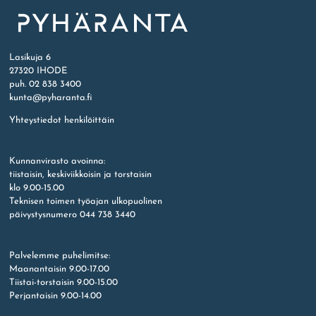
Etusivu
Lasikuja 6
27320 IHODE
puh. 02 838 3400
kunta@pyharanta.fi
Yhteystiedot henkilöittäin
Kunnanvirasto avoinna:
tiistaisin, keskiviikkoisin ja torstaisin
klo 9.00-15.00
Teknisen toimen työajan ulkopuolinen
päivystysnumero 044 738 3440
Palvelemme puhelimitse:
Maanantaisin 9.00-17.00
Tiistai-torstaisin 9.00-15.00
Perjantaisin 9.00-14.00