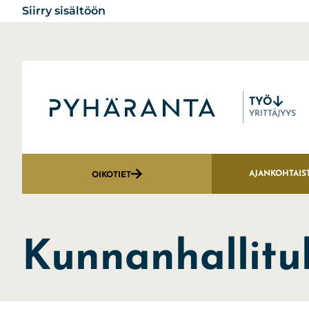
Siirry sisältöön
TYÖ
Etusivu
YRITTÄJYYS
AJANKOHTAIS
OIKOTIET
Kunnanhallitu