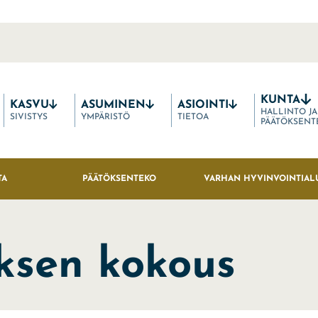
KUNTA
KASVU
ASUMINEN
ASIOINTI
HALLINTO JA
SIVISTYS
YMPÄRISTÖ
TIETOA
PÄÄTÖKSENT
TA
PÄÄTÖKSENTEKO
VARHAN HYVINVOINTIAL
ksen kokous