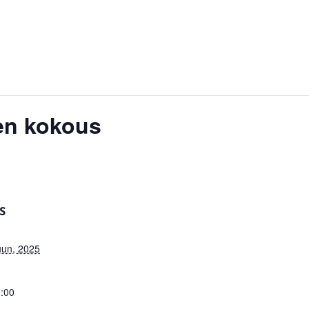
en kokous
S
uun, 2025
0:00