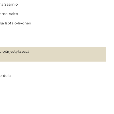
ha Saarnio
omo Aalto
ljä Isotalo-Iivonen
ulojärjestyksessä
entola