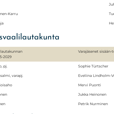
Ju
unen-Karru
Tu
ja
He
svaalilautakunta
ilautakunnan
Varajäsenet sisään-t
25-2029
, pj.
Sophie Türtscher
salmi, varapj.
Eveliina Lindholm-V
joisaho
Mervi Puonti
onen
Jukka Heinonen
nen
Petrik Nurminen