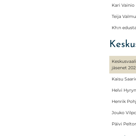
Kari Vainio
Teija Valm
Kh:n edusta
Kesku
Keskusvaal
jäsenet 20
Kaisu Saario
Helvi Hyryn
Henrik Poh
Jouko Vilp
Päivi Pelto