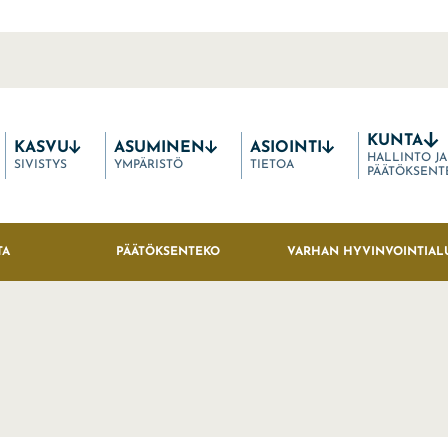
KUNTA
KASVU
ASUMINEN
ASIOINTI
HALLINTO JA
SIVISTYS
YMPÄRISTÖ
TIETOA
PÄÄTÖKSENT
TA
PÄÄTÖKSENTEKO
VARHAN HYVINVOINTIAL