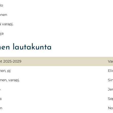
lo
onen
ä varapj.
ja
nen lautakunta
et 2025-2029
Va
en, pj
El
nen, varapj.
Si
o
Je
a
Se
an
No