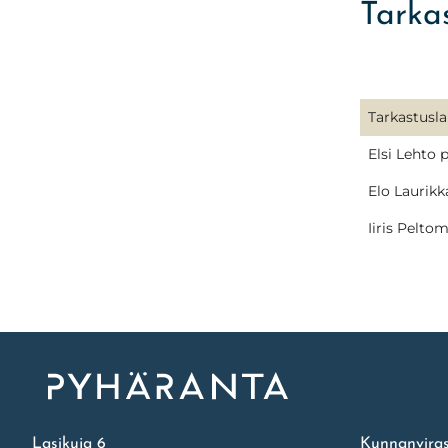
Tarka
Tarkastusl
Elsi Lehto p
Elo Laurikka
Iiris Pelto
Etusivu
Lasikuja 6
Kunnanviras