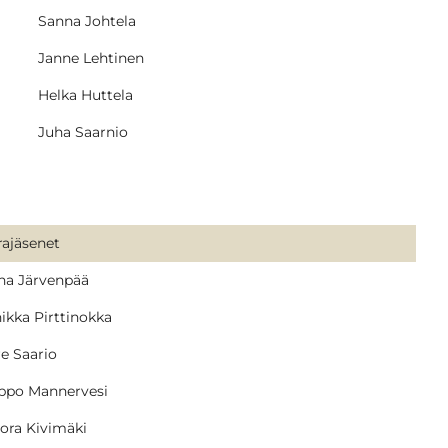
Sanna Johtela
Janne Lehtinen
Helka Huttela
Juha Saarnio
rajäsenet
ina Järvenpää
nikka Pirttinokka
re Saario
ppo Mannervesi
ora Kivimäki