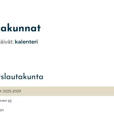
takunnat
äivät:
kalenteri
yslautakunta
et 2025-2029
nen pj.
en