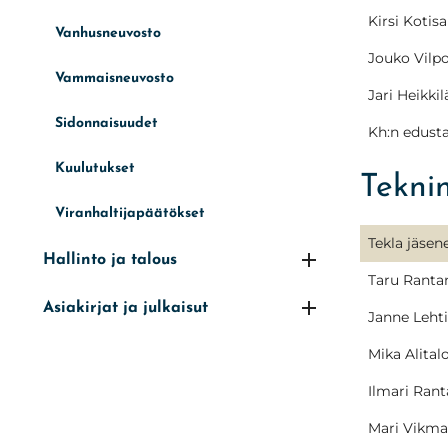
Kirsi Kotisa
Vanhusneuvosto
Jouko Vilp
Vammaisneuvosto
Jari Heikkil
Sidonnaisuudet
Kh:n edusta
Kuulutukset
Tekni
Viranhaltijapäätökset
Tekla jäsen
Hallinto ja talous
Taru Rantan
Asiakirjat ja julkaisut
Janne Lehti
Mika Alital
Ilmari Rant
Mari Vikm