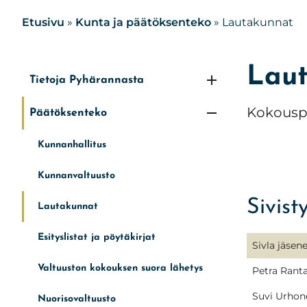
Etusivu
»
Kunta ja päätöksenteko
»
Lautakunnat
Lau
Tietoja Pyhärannasta
Kokousp
Päätöksenteko
Kunnanhallitus
Kunnanvaltuusto
Sivist
Lautakunnat
Esityslistat ja pöytäkirjat
Sivla jäsen
Valtuuston kokouksen suora lähetys
Petra Ranta
Suvi Urhon
Nuorisovaltuusto