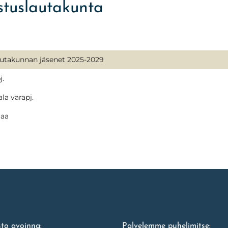
stuslautakunta
autakunnan jäsenet 2025-2029
j.
la varapj.
maa
to avoinna:
Palvelemme puhelimitse: