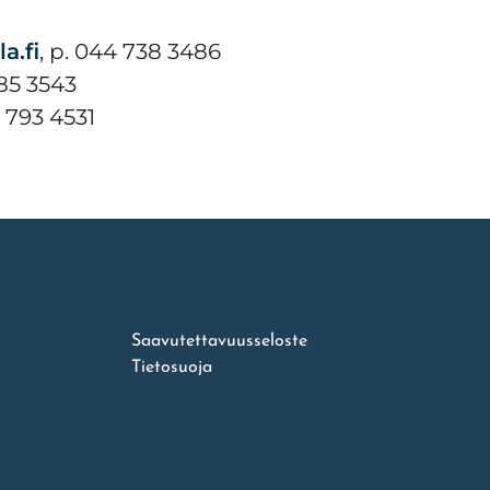
a.fi
, p. 044 738 3486
485 3543
4 793 4531
Saavutettavuusseloste
Tietosuoja