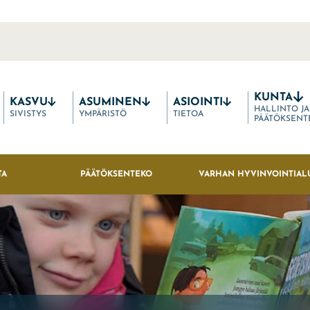
KUNTA
KASVU
ASUMINEN
ASIOINTI
HALLINTO JA
SIVISTYS
YMPÄRISTÖ
TIETOA
PÄÄTÖKSENT
TA
PÄÄTÖKSENTEKO
VARHAN HYVINVOINTIAL