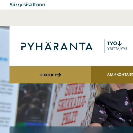
Siirry sisältöön
TYÖ
Etusivu
YRITTÄJYYS
AJANKOHTAIS
OIKOTIET