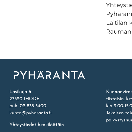
Yhteystie
Pyhärann
Laitilan
Rauman 
Etusivu
Lasikuja 6
Kunnanviras
27320 IHODE
tiistaisin, k
puh. 02 838 3400
klo 9.00-15.
kunta@pyharanta.fi
Teknisen to
päivystysnu
Yhteystiedot henkilöittäin