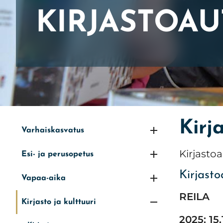
KIRJASTOA
Etusivu
»
Kasvu
»
Kirjasto ja kulttuuri
»
Kirjasto
»
K
Kirj
Varhaiskasvatus
Kirjasto
Esi- ja perusopetus
Kirjasto
Vapaa-aika
RE
Kirjasto ja kulttuuri
2025: 15.1