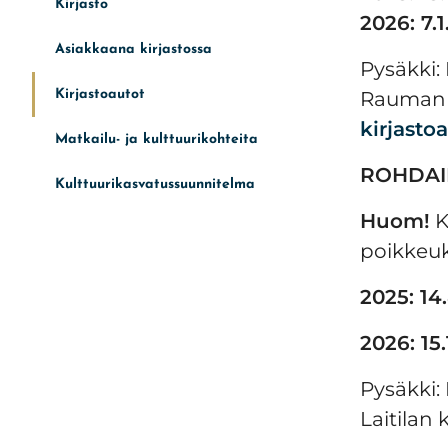
Kirjasto
2026: 7.1.
Asiakkaana kirjastossa
Pysäkki: 
Kirjastoautot
Rauman k
kirjasto
Matkailu- ja kulttuurikohteita
ROHD
Kulttuurikasvatussuunnitelma
Huom!
K
poikkeuks
2025: 14.8
2026: 15.1
Pysäkki:
Laitilan 