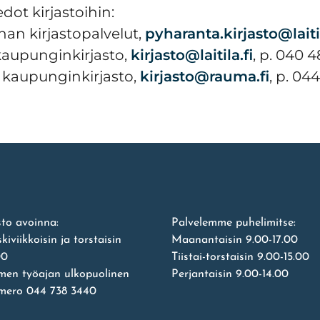
dot kirjastoihin:
an kirjastopalvelut,
pyharanta.kirjasto@laitil
 kaupunginkirjasto,
kirjasto@laitila.fi
, p. 040 
kaupunginkirjasto,
kirjasto@rauma.fi
, p. 04
to avoinna:
Palvelemme puhelimitse:
eskiviikkoisin ja torstaisin
Maanantaisin 9.00-17.00
00
Tiistai-torstaisin 9.00-15.00
imen työajan ulkopuolinen
Perjantaisin 9.00-14.00
mero 044 738 3440