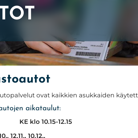
UTOT
irjastoautot
astoautot
autopalvelut ovat kaikkien asukkaiden käytet
autojen aikataulut:
ILA
KE klo 10.15-12.15
0., 12.11., 10.12.,