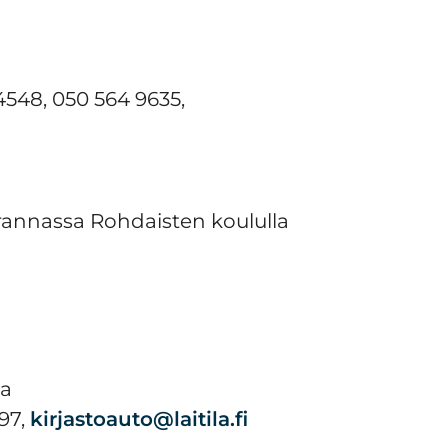
548, 050 564 9635,
ärannassa Rohdaisten koululla
ta
597,
kirjastoauto@laitila.fi