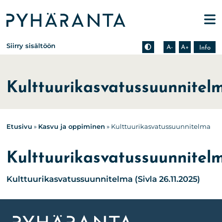
Etusivu
Pienennä tekstin kokoa
Suurenna tekstin kokoa
Tietoa zoomauksesta s
Siirry sisältöön
A-
A+
Info
Kulttuurikasvatussuunnitel
Etusivu
»
Kasvu ja oppiminen
»
Kulttuurikasvatussuunnitelma
Kulttuurikasvatussuunnitel
Kulttuurikasvatussuunnitelma (Sivla 26.11.2025)