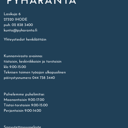
Etusivu
Lasikuja 6
27320 IHODE
puh. 02 838 3400
kunta@pyharanta.fi
Yhteystiedot henkilöittäin
Kunnanvirasto avoinna:
tiistaisin, keskiviikkoisin ja torstaisin
klo 9.00-15.00
Teknisen toimen työajan ulkopuolinen
päivystysnumero 044 738 3440
Palvelemme puhelimitse:
Maanantaisin 9.00-17.00
Tiistai-torstaisin 9.00-15.00
Perjantaisin 9.00-14.00
Saavutettavuusseloste