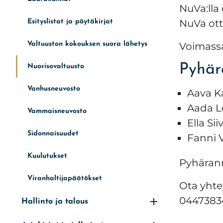
NuVa:lla 
NuVa otta
Esityslistat ja pöytäkirjat
Valtuuston kokouksen suora lähetys
Voimass
Pyhär
Nuorisovaltuusto
Vanhusneuvosto
Aava Ka
Aada L
Vammaisneuvosto
Ella Si
Sidonnaisuudet
Fanni 
Kuulutukset
Pyhärann
Viranhaltijapäätökset
Ota yhte
0447383
Hallinto ja talous