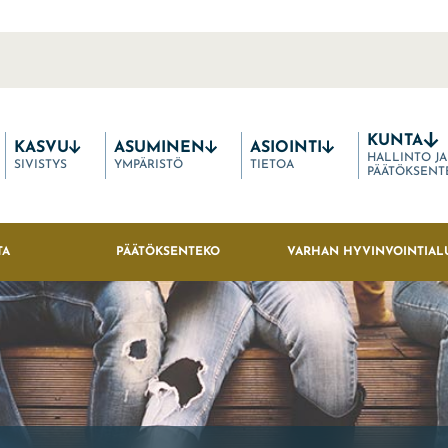
KUNTA
KASVU
ASUMINEN
ASIOINTI
HALLINTO JA
SIVISTYS
YMPÄRISTÖ
TIETOA
PÄÄTÖKSENT
TA
PÄÄTÖKSENTEKO
VARHAN HYVINVOINTIAL