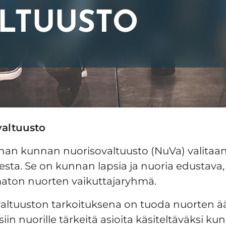
LTUUSTO
valtuusto
an kunnan nuorisovaltuusto (NuVa) valitaan
sta. Se on kunnan lapsia ja nuoria edustava, p
aton nuorten vaikuttajaryhmä.
altuuston tarkoituksena on tuoda nuorten ä
iin nuorille tärkeitä asioita käsiteltäväksi ku