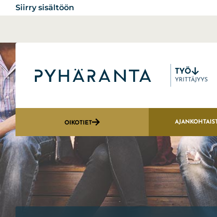
Siirry sisältöön
TYÖ
Etusivu
YRITTÄJYYS
AJANKOHTAIS
OIKOTIET