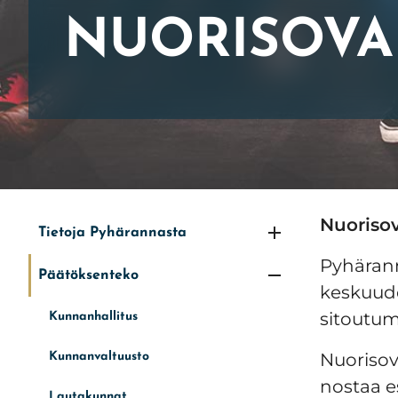
NUORISOVA
Etusivu
»
Nuorisovaltuusto
Nuoriso
Tietoja Pyhärannasta
Pyhärann
Päätöksenteko
keskuude
sitoutum
Kunnanhallitus
Nuorisov
Kunnanvaltuusto
nostaa es
Lautakunnat