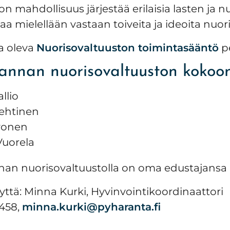
on mahdollisuus järjestää erilaisia lasten ja 
a mielellään vastaan toiveita ja ideoita nuori
a oleva
Nuorisovaltuuston toimintasääntö
pe
annan nuorisovaltuuston kokoo
llio
ehtinen
ivonen
Vuorela
an nuorisovaltuustolla on oma edustajansa 
yttä: Minna Kurki, Hyvinvointikoordinaattori
458,
minna.kurki@pyharanta.fi