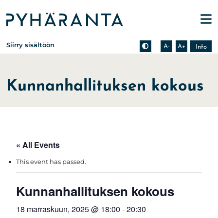
Etusivu
Pienennä tekstin kokoa
Suurenna tekstin kokoa
Tietoa zoomauksesta s
Siirry sisältöön
A-
A+
Info
Kunnanhallituksen kokous
« All Events
This event has passed.
Kunnanhallituksen kokous
18 marraskuun, 2025 @ 18:00
-
20:30