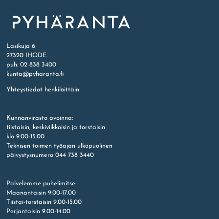
Etusivu
Lasikuja 6
27320 IHODE
puh. 02 838 3400
kunta@pyharanta.fi
Yhteystiedot henkilöittäin
Kunnanvirasto avoinna:
tiistaisin, keskiviikkoisin ja torstaisin
klo 9.00-15.00
Teknisen toimen työajan ulkopuolinen
päivystysnumero 044 738 3440
Palvelemme puhelimitse:
Maanantaisin 9.00-17.00
Tiistai-torstaisin 9.00-15.00
Perjantaisin 9.00-14.00