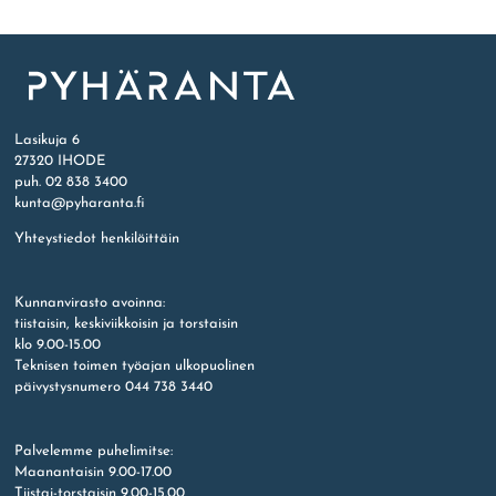
Etusivu
Lasikuja 6
27320 IHODE
puh. 02 838 3400
kunta@pyharanta.fi
Yhteystiedot henkilöittäin
Kunnanvirasto avoinna:
tiistaisin, keskiviikkoisin ja torstaisin
klo 9.00-15.00
Teknisen toimen työajan ulkopuolinen
päivystysnumero 044 738 3440
Palvelemme puhelimitse:
Maanantaisin 9.00-17.00
Tiistai-torstaisin 9.00-15.00