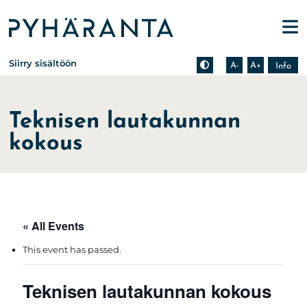
Etusivu
Pienennä tekstin kokoa
Suurenna tekstin kokoa
Tietoa zoomauksesta s
Siirry sisältöön
A-
A+
Info
Teknisen lautakunnan
kokous
« All Events
This event has passed.
Teknisen lautakunnan kokous