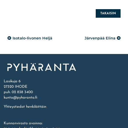
TAKAISIN
Artikkelien
Isotalo-Iivonen Heljä
Järvenpää Elina
selaus
Etusivu
Lasikuja 6
27320 IHODE
puh. 02 838 3400
kunta@pyharanta.fi
Yhteystiedot henkilöittäin
Kunnanvirasto avoinna: