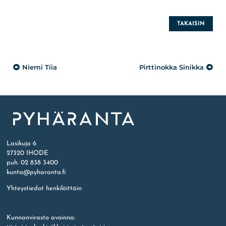
TAKAISIN
Artikkelien
Niemi Tiia
Pirttinokka Sinikka
selaus
Etusivu
Lasikuja 6
27320 IHODE
puh. 02 838 3400
kunta@pyharanta.fi
Yhteystiedot henkilöittäin
Kunnanvirasto avoinna: