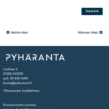
TAKAISIN
Artikkelien
Vainio Kari
Vikman Mari
selaus
Etusivu
Lasikuja 6
27320 IHODE
puh. 02 838 3400
kunta@pyharanta.fi
Yhteystiedot henkilöittäin
Kunnanvirasto avoinna: