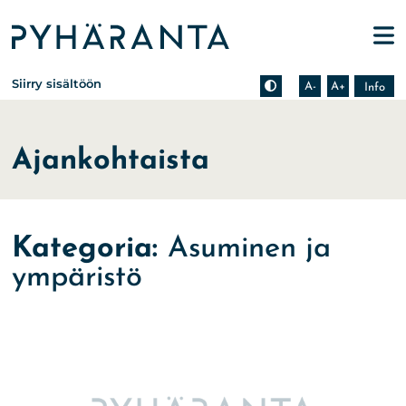
Etusivu
Pienennä tekstin kokoa
Suurenna tekstin kokoa
Tietoa zoomauksesta s
Siirry sisältöön
A-
A+
Info
Ajankohtaista
Kategoria:
Asuminen ja
ympäristö