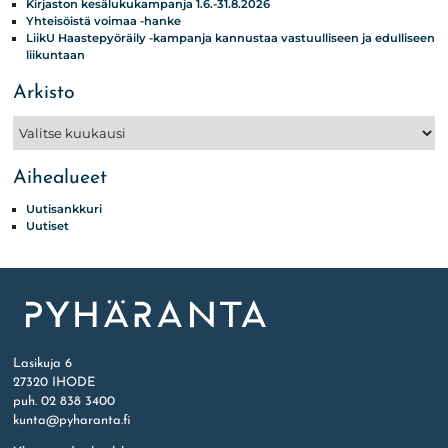
Kirjaston kesälukukampanja 1.6.-31.8.2026
Yhteisöistä voimaa -hanke
LiikU Haastepyöräily -kampanja kannustaa vastuulliseen ja edulliseen
liikuntaan
Arkisto
Arkisto
Aihealueet
Uutisankkuri
Uutiset
Etusivu
Lasikuja 6
27320 IHODE
puh. 02 838 3400
kunta@pyharanta.fi