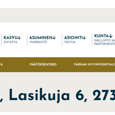
KUNTA
KASVU
ASUMINEN
ASIOINTI
HALLINTO JA
SIVISTYS
YMPÄRISTÖ
TIETOA
PÄÄTÖKSENT
TA
PÄÄTÖKSENTEKO
VARHAN HYVINVOINTIAL
 Lasikuja 6, 27