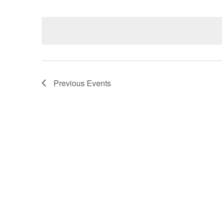
Select
date.
Previous
Events