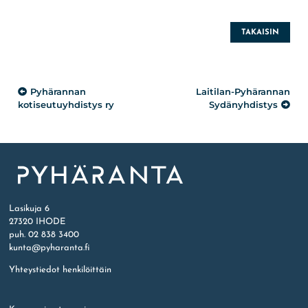
TAKAISIN
Artikkelien
Pyhärannan
Laitilan-Pyhärannan
selaus
kotiseutuyhdistys ry
Sydänyhdistys
Etusivu
Lasikuja 6
27320 IHODE
puh. 02 838 3400
kunta@pyharanta.fi
Yhteystiedot henkilöittäin