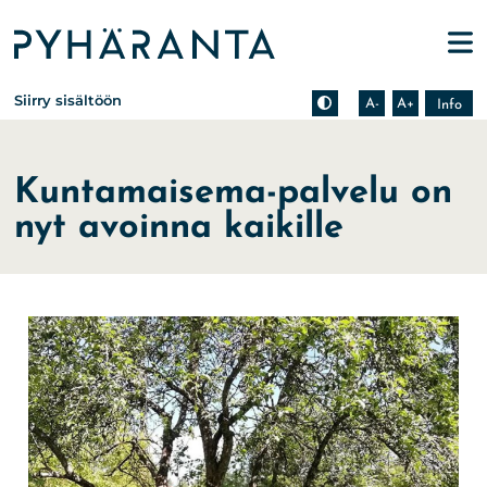
Etusivu
Pienennä tekstin kokoa
Suurenna tekstin kokoa
Tietoa zoomauksesta s
Siirry sisältöön
A-
A+
Info
Kuntamaisema-palvelu on
nyt avoinna kaikille