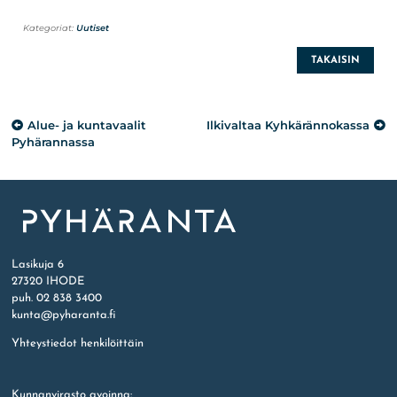
Kategoriat:
Uutiset
TAKAISIN
Artikkelien
Alue- ja kuntavaalit
Ilkivaltaa Kyhkärännokassa
selaus
Pyhärannassa
Etusivu
Lasikuja 6
27320 IHODE
puh. 02 838 3400
kunta@pyharanta.fi
Yhteystiedot henkilöittäin
Kunnanvirasto avoinna: