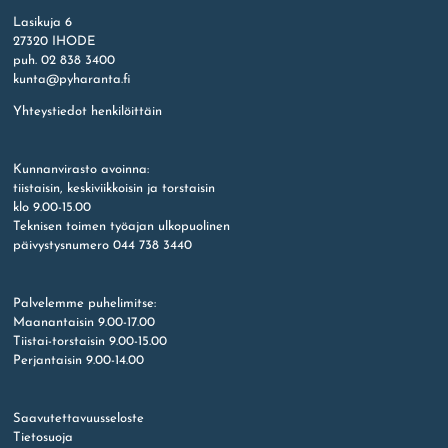
Lasikuja 6
27320 IHODE
puh. 02 838 3400
kunta@pyharanta.fi
Yhteystiedot henkilöittäin
Kunnanvirasto avoinna:
tiistaisin, keskiviikkoisin ja torstaisin
klo 9.00-15.00
Teknisen toimen työajan ulkopuolinen
päivystysnumero 044 738 3440
Palvelemme puhelimitse:
Maanantaisin 9.00-17.00
Tiistai-torstaisin 9.00-15.00
Perjantaisin 9.00-14.00
Saavutettavuusseloste
Tietosuoja