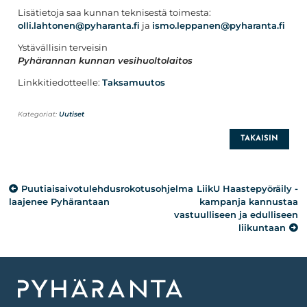
Lisätietoja saa kunnan teknisestä toimesta:
olli.lahtonen@pyharanta.fi
ja
ismo.leppanen@pyharanta.fi
Ystävällisin terveisin
Pyhärannan kunnan vesihuoltolaitos
Linkkitiedotteelle:
Taksamuutos
Kategoriat:
Uutiset
TAKAISIN
Artikkelien
Puutiaisaivotulehdusrokotusohjelma
LiikU Haastepyöräily -
selaus
laajenee Pyhärantaan
kampanja kannustaa
vastuulliseen ja edulliseen
liikuntaan
Etusivu