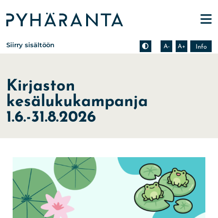
Etusivu
Pienennä tekstin kokoa
Suurenna tekstin kokoa
Tietoa zoomauksesta s
Siirry sisältöön
A-
A+
Info
Kirjaston
kesälukukampanja
1.6.-31.8.2026