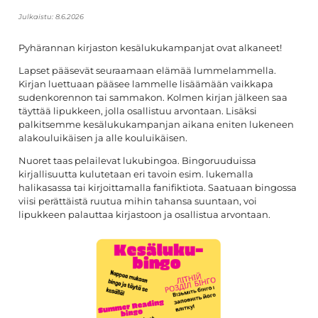
Julkaistu:
8.6.2026
Pyhärannan kirjaston kesälukukampanjat ovat alkaneet!
Lapset pääsevät seuraamaan elämää lummelammella.
Kirjan luettuaan pääsee lammelle lisäämään vaikkapa
sudenkorennon tai sammakon. Kolmen kirjan jälkeen saa
täyttää lipukkeen, jolla osallistuu arvontaan. Lisäksi
palkitsemme kesälukukampanjan aikana eniten lukeneen
alakouluikäisen ja alle kouluikäisen.
Nuoret taas pelailevat lukubingoa. Bingoruuduissa
kirjallisuutta kulutetaan eri tavoin esim. lukemalla
halikasassa tai kirjoittamalla fanifiktiota. Saatuaan bingossa
viisi perättäistä ruutua mihin tahansa suuntaan, voi
lipukkeen palauttaa kirjastoon ja osallistua arvontaan.