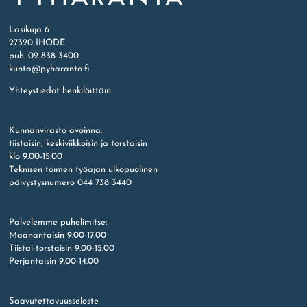
Etusivu
Lasikuja 6
27320 IHODE
puh. 02 838 3400
kunta@pyharanta.fi
Yhteystiedot henkilöittäin
Kunnanvirasto avoinna:
tiistaisin, keskiviikkoisin ja torstaisin
klo 9.00-15.00
Teknisen toimen työajan ulkopuolinen
päivystysnumero 044 738 3440
Palvelemme puhelimitse:
Maanantaisin 9.00-17.00
Tiistai-torstaisin 9.00-15.00
Perjantaisin 9.00-14.00
Saavutettavuusseloste