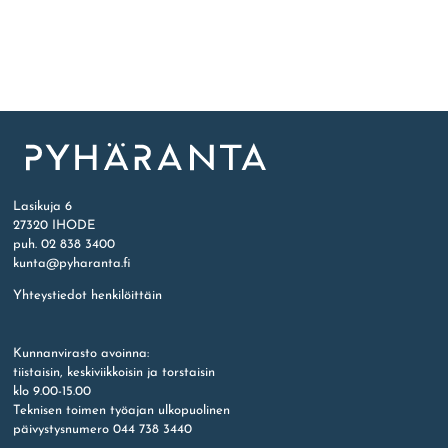
Etusivu
Lasikuja 6
27320 IHODE
puh. 02 838 3400
kunta@pyharanta.fi
Yhteystiedot henkilöittäin
Kunnanvirasto avoinna:
tiistaisin, keskiviikkoisin ja torstaisin
klo 9.00-15.00
Teknisen toimen työajan ulkopuolinen
päivystysnumero 044 738 3440