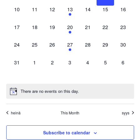
0
0
0
1
0
0
0
10
11
12
13
14
15
16
events,
events,
events,
event,
events,
events,
events,
0
0
0
1
0
0
0
17
18
19
20
21
22
23
events,
events,
events,
event,
events,
events,
events,
0
0
0
2
0
0
0
24
25
26
27
28
29
30
events,
events,
events,
events,
events,
events,
events,
0
0
0
0
0
0
0
31
1
2
3
4
5
6
events,
events,
events,
events,
events,
events,
events,
There are no events on this day.
heinä
This Month
syys
Subscribe to calendar