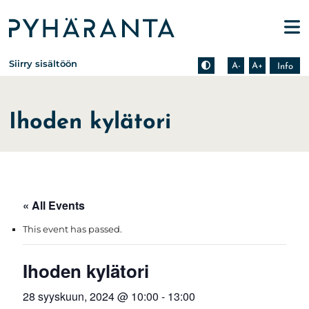
Etusivu
Pienennä tekstin kokoa
Suurenna tekstin kokoa
Tietoa zoomauksesta s
Siirry sisältöön
A-
A+
Info
Ihoden kylätori
« All Events
This event has passed.
Ihoden kylätori
28 syyskuun, 2024 @ 10:00
-
13:00