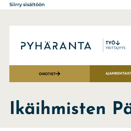
Siirry sisältöön
TYÖ
Etusivu
YRITTÄJYYS
AJANKOHTAIS
OIKOTIET
Ikäihmisten P