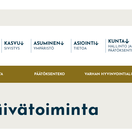
KUNTA
KASVU
ASUMINEN
ASIOINTI
HALLINTO JA
SIVISTYS
YMPÄRISTÖ
TIETOA
PÄÄTÖKSENT
TA
PÄÄTÖKSENTEKO
VARHAN HYVINVOINTIAL
äivätoiminta