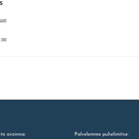
S
uun
4:30
to avoinna:
Palvelemme puhelimitse: