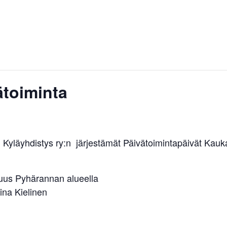
ätoiminta
yläyhdistys ry:n järjestämät Päivätoimintapäivät Kaukan
isuus Pyhärannan alueella
ina Kielinen