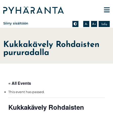
Etusivu
Pienennä tekstin kokoa
Suurenna tekstin kokoa
Tietoa zoomauksesta s
Siirry sisältöön
A-
A+
Info
Kukkakävely Rohdaisten
pururadalla
« All Events
This event has passed.
Kukkakävely Rohdaisten