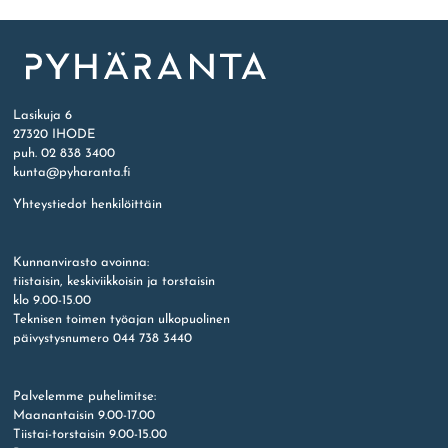
Etusivu
Lasikuja 6
27320 IHODE
puh. 02 838 3400
kunta@pyharanta.fi
Yhteystiedot henkilöittäin
Kunnanvirasto avoinna:
tiistaisin, keskiviikkoisin ja torstaisin
klo 9.00-15.00
Teknisen toimen työajan ulkopuolinen
päivystysnumero 044 738 3440
Palvelemme puhelimitse:
Maanantaisin 9.00-17.00
Tiistai-torstaisin 9.00-15.00