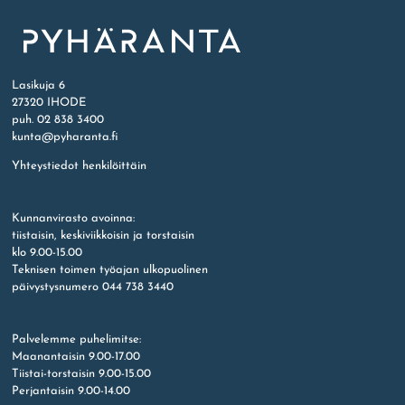
Etusivu
Lasikuja 6
27320 IHODE
puh. 02 838 3400
kunta@pyharanta.fi
Yhteystiedot henkilöittäin
Kunnanvirasto avoinna:
tiistaisin, keskiviikkoisin ja torstaisin
klo 9.00-15.00
Teknisen toimen työajan ulkopuolinen
päivystysnumero 044 738 3440
Palvelemme puhelimitse:
Maanantaisin 9.00-17.00
Tiistai-torstaisin 9.00-15.00
Perjantaisin 9.00-14.00