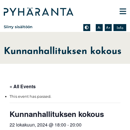
Etusivu
Pienennä tekstin kokoa
Suurenna tekstin kokoa
Tietoa zoomauksesta s
Siirry sisältöön
A-
A+
Info
Kunnanhallituksen kokous
« All Events
This event has passed.
Kunnanhallituksen kokous
22 lokakuun, 2024 @ 18:00
-
20:00