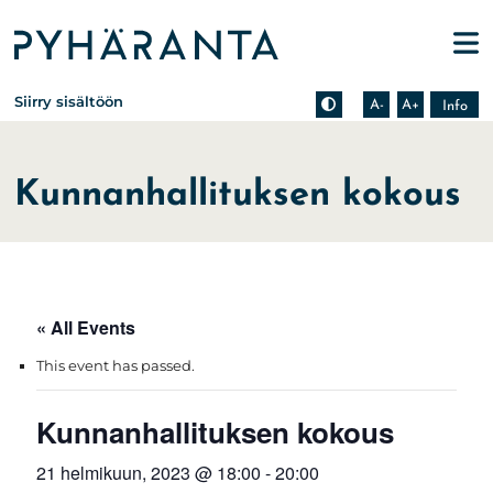
Etusivu
Pienennä tekstin kokoa
Suurenna tekstin kokoa
Tietoa zoomauksesta s
Siirry sisältöön
A-
A+
Info
Kunnanhallituksen kokous
« All Events
This event has passed.
Kunnanhallituksen kokous
21 helmikuun, 2023 @ 18:00
-
20:00