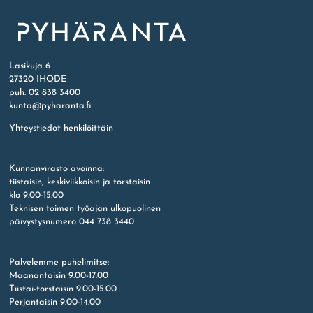
Etusivu
Lasikuja 6
27320 IHODE
puh. 02 838 3400
kunta@pyharanta.fi
Yhteystiedot henkilöittäin
Kunnanvirasto avoinna:
tiistaisin, keskiviikkoisin ja torstaisin
klo 9.00-15.00
Teknisen toimen työajan ulkopuolinen
päivystysnumero 044 738 3440
Palvelemme puhelimitse:
Maanantaisin 9.00-17.00
Tiistai-torstaisin 9.00-15.00
Perjantaisin 9.00-14.00