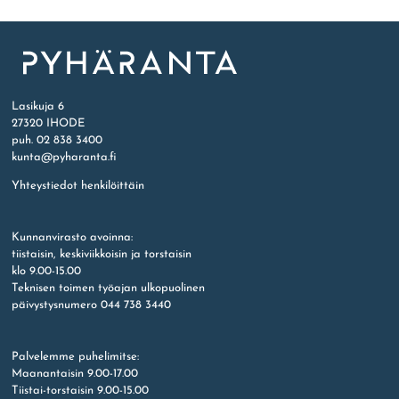
Etusivu
Lasikuja 6
27320 IHODE
puh. 02 838 3400
kunta@pyharanta.fi
Yhteystiedot henkilöittäin
Kunnanvirasto avoinna:
tiistaisin, keskiviikkoisin ja torstaisin
klo 9.00-15.00
Teknisen toimen työajan ulkopuolinen
päivystysnumero 044 738 3440
Palvelemme puhelimitse:
Maanantaisin 9.00-17.00
Tiistai-torstaisin 9.00-15.00