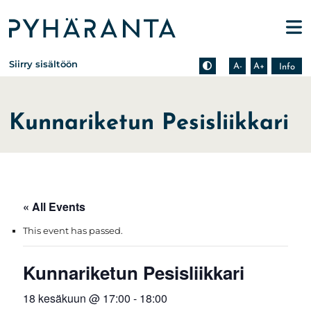
Etusivu
Pienennä tekstin kokoa
Suurenna tekstin kokoa
Tietoa zoomauksesta s
Siirry sisältöön
A-
A+
Info
Kunnariketun Pesisliikkari
« All Events
This event has passed.
Kunnariketun Pesisliikkari
18 kesäkuun @ 17:00
-
18:00