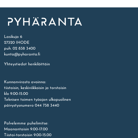
Etusivu
Lasikuja 6
27320 IHODE
puh. 02 838 3400
kunta@pyharanta.fi
Yhteystiedot henkilöittäin
Kunnanvirasto avoinna:
tiistaisin, keskiviikkoisin ja torstaisin
klo 9.00-15.00
Teknisen toimen työajan ulkopuolinen
päivystysnumero 044 738 3440
Palvelemme puhelimitse:
Maanantaisin 9.00-17.00
Tiistai-torstaisin 9.00-15.00