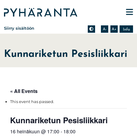
Etusivu
Pienennä tekstin kokoa
Suurenna tekstin kokoa
Tietoa zoomauksesta s
Siirry sisältöön
A-
A+
Info
Kunnariketun Pesisliikkari
« All Events
This event has passed.
Kunnariketun Pesisliikkari
16 heinäkuun @ 17:00
-
18:00