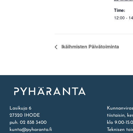
Time:
12:00 - 1
Ikäihmisten Päivätoiminta
Etusivu
Lasikuja 6
Kunnanviras
27320 IHODE
tiistaisin, k
puh. 02 838 3400
klo 9.00-15.
kunta@pyharanta.fi
Teknisen to