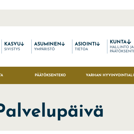
KUNTA
KASVU
ASUMINEN
ASIOINTI
HALLINTO JA
SIVISTYS
YMPÄRISTÖ
TIETOA
PÄÄTÖKSENT
TA
PÄÄTÖKSENTEKO
VARHAN HYVINVOINTIAL
alvelupäivä