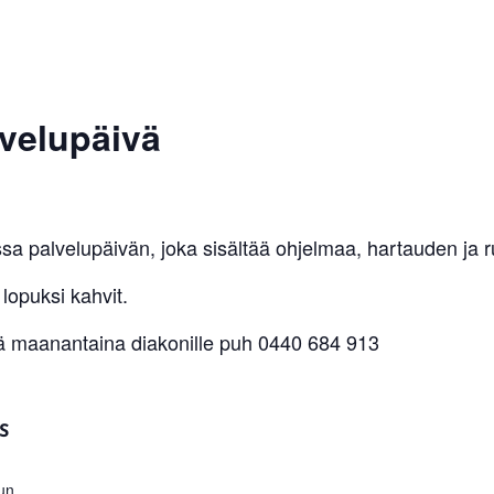
velupäivä
sa palvelupäivän, joka sisältää ohjelmaa, hartauden ja r
lopuksi kahvit.
nä maanantaina diakonille puh 0440 684 913
S
un