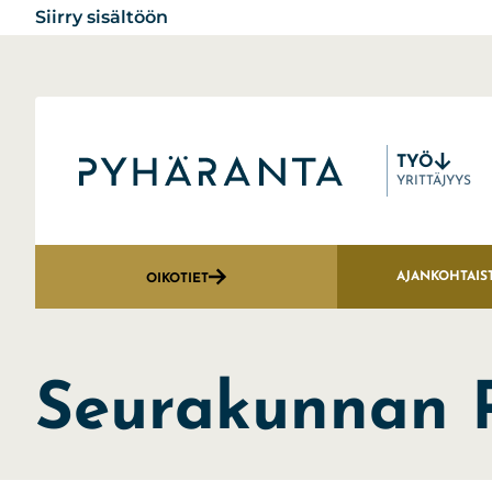
Siirry sisältöön
TYÖ
Etusivu
YRITTÄJYYS
AJANKOHTAIS
OIKOTIET
Seurakunnan P