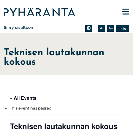
Etusivu
Pienennä tekstin kokoa
Suurenna tekstin kokoa
Tietoa zoomauksesta s
Siirry sisältöön
A-
A+
Info
Teknisen lautakunnan
kokous
« All Events
This event has passed.
Teknisen lautakunnan kokous