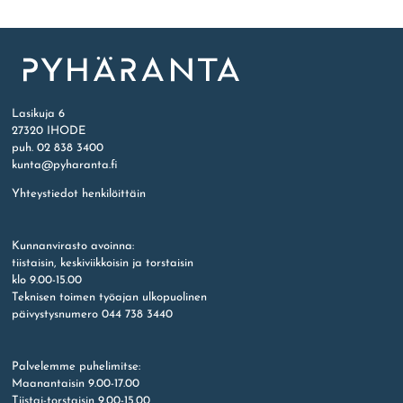
Etusivu
Lasikuja 6
27320 IHODE
puh. 02 838 3400
kunta@pyharanta.fi
Yhteystiedot henkilöittäin
Kunnanvirasto avoinna:
tiistaisin, keskiviikkoisin ja torstaisin
klo 9.00-15.00
Teknisen toimen työajan ulkopuolinen
päivystysnumero 044 738 3440
Palvelemme puhelimitse:
Maanantaisin 9.00-17.00
Tiistai-torstaisin 9.00-15.00