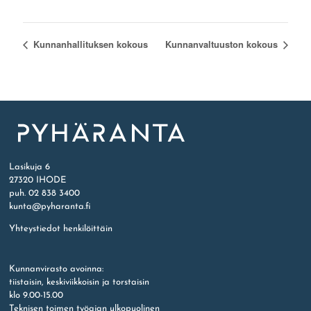
Kunnanhallituksen kokous
Kunnanvaltuuston kokous
Etusivu
Lasikuja 6
27320 IHODE
puh. 02 838 3400
kunta@pyharanta.fi
Yhteystiedot henkilöittäin
Kunnanvirasto avoinna:
tiistaisin, keskiviikkoisin ja torstaisin
klo 9.00-15.00
Teknisen toimen työajan ulkopuolinen