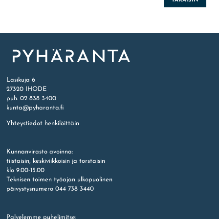
Etusivu
Lasikuja 6
27320 IHODE
puh. 02 838 3400
kunta@pyharanta.fi
Yhteystiedot henkilöittäin
Kunnanvirasto avoinna:
tiistaisin, keskiviikkoisin ja torstaisin
klo 9.00-15.00
Teknisen toimen työajan ulkopuolinen
päivystysnumero 044 738 3440
Palvelemme puhelimitse: