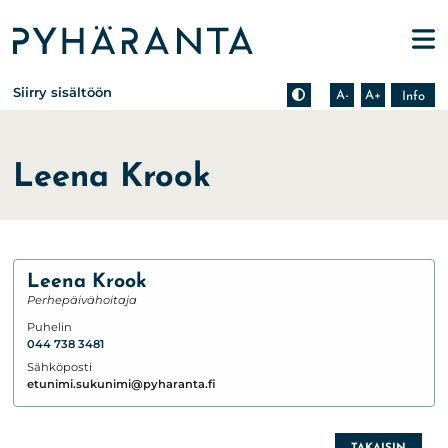
Etusivu
Pienennä tekstin kokoa
Suurenna tekstin kokoa
Tietoa zoomauksesta s
Siirry sisältöön
A-
A+
Info
Leena Krook
Leena Krook
Perhepäivähoitaja
Puhelin
044 738 3481
Sähköposti
etunimi.sukunimi@pyharanta.fi
TAKAISIN