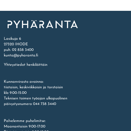
Etusivu
Lasikuja 6
27320 IHODE
puh. 02 838 3400
kunta@pyharanta.fi
Yhteystiedot henkilöittäin
Kunnanvirasto avoinna:
tiistaisin, keskiviikkoisin ja torstaisin
klo 9.00-15.00
Teknisen toimen työajan ulkopuolinen
päivystysnumero 044 738 3440
Palvelemme puhelimitse:
Maanantaisin 9.00-17.00