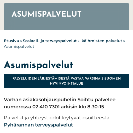
ASUMISPALVELUT
Etusivu
»
Sosiaali- ja terveyspalvelut
»
Ikäihmisten palvelut
»
Asumispalvelut
Asumispalvelut
PALVELUIDEN JÄRJESTÄMISESTÄ VASTAA VARSINAIS-SUOMEN
HYVINVOINTIALUE
Varhan asiakasohjauspuhelin Soihtu palvelee
numerossa 02 410 7301 arkisin klo 8.30-15
Palvelut ja yhteystiedot löytyvät osoitteesta
Pyhärannan terveyspalvelut