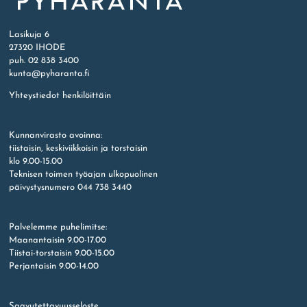
Etusivu
Lasikuja 6
27320 IHODE
puh. 02 838 3400
kunta@pyharanta.fi
Yhteystiedot henkilöittäin
Kunnanvirasto avoinna:
tiistaisin, keskiviikkoisin ja torstaisin
klo 9.00-15.00
Teknisen toimen työajan ulkopuolinen
päivystysnumero 044 738 3440
Palvelemme puhelimitse:
Maanantaisin 9.00-17.00
Tiistai-torstaisin 9.00-15.00
Perjantaisin 9.00-14.00
Saavutettavuusseloste