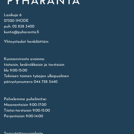
Etusivu
Lasikuja 6
27320 IHODE
puh. 02 838 3400
kunta@pyharanta.fi
Yhteystiedot henkilöittäin
Kunnanvirasto avoinna:
tiistaisin, keskiviikkoisin ja torstaisin
klo 9.00-15.00
Teknisen toimen työajan ulkopuolinen
päivystysnumero 044 738 3440
Palvelemme puhelimitse:
Maanantaisin 9.00-17.00
Tiistai-torstaisin 9.00-15.00
Perjantaisin 9.00-14.00
Saavutettavuusseloste