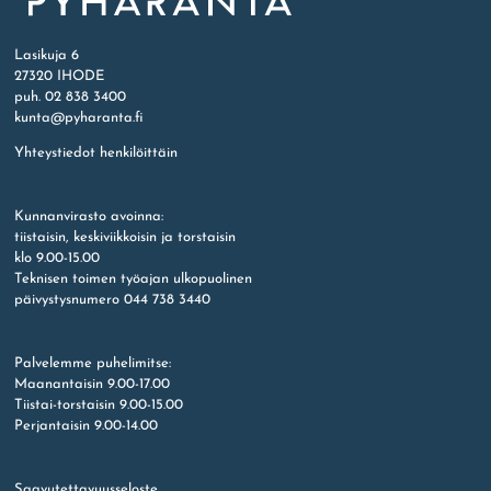
Etusivu
Lasikuja 6
27320 IHODE
puh. 02 838 3400
kunta@pyharanta.fi
Yhteystiedot henkilöittäin
Kunnanvirasto avoinna:
tiistaisin, keskiviikkoisin ja torstaisin
klo 9.00-15.00
Teknisen toimen työajan ulkopuolinen
päivystysnumero 044 738 3440
Palvelemme puhelimitse:
Maanantaisin 9.00-17.00
Tiistai-torstaisin 9.00-15.00
Perjantaisin 9.00-14.00
Saavutettavuusseloste