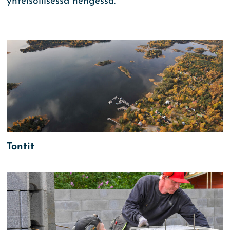
yhteisöllisessä hengessä.
Tontit