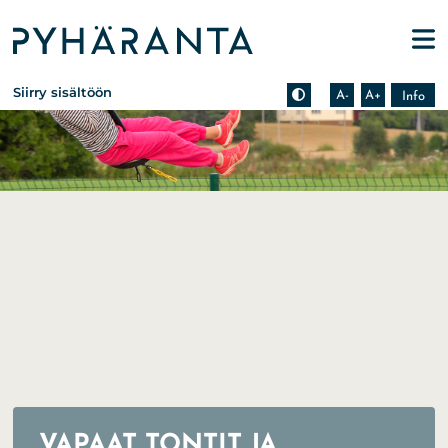
Etusivu
Pienennä tekstin kokoa
Suurenna tekstin kokoa
Tietoa zoomauksesta s
Siirry sisältöön
A-
A+
Info
VAPAAT TONTIT JA