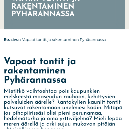
RAKENTAMINEN
PYHÄRANNASSA
Etusivu
»
Vapaat tontit ja rakentaminen Pyhärannassa
Vapaat tontit ja
rakentaminen
Pyhärannassa
Mietitkö vaihtoehtoa pois kaupunkien
melskeestä maaseudun rauhaan, kehittyvien
palveluiden äärelle? Rantakylien kauniit tontit
kutsuvat rakentamaan unelmiesi kodin. Mitäpä
jos pihapiirissäsi olisi pieni perunamaa,
hedelmätarha ja oma yrttiviljelmä? Mieli lepää
meren äärellä ja arki sujuu mukavan pitäjän