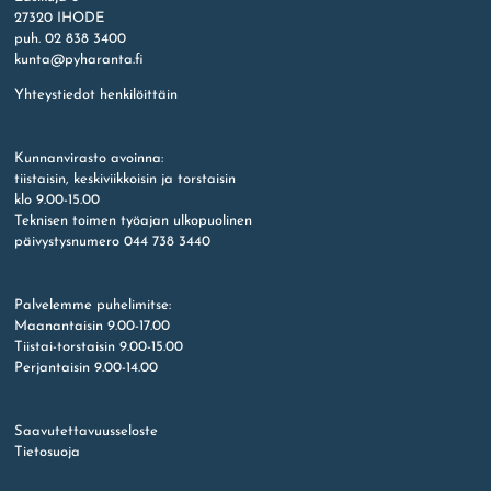
27320 IHODE
puh. 02 838 3400
kunta@pyharanta.fi
Yhteystiedot henkilöittäin
Kunnanvirasto avoinna:
tiistaisin, keskiviikkoisin ja torstaisin
klo 9.00-15.00
Teknisen toimen työajan ulkopuolinen
päivystysnumero 044 738 3440
Palvelemme puhelimitse:
Maanantaisin 9.00-17.00
Tiistai-torstaisin 9.00-15.00
Perjantaisin 9.00-14.00
Saavutettavuusseloste
Tietosuoja