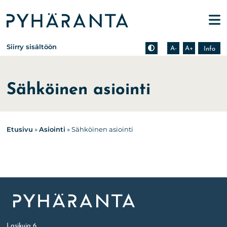
Etusivu
Pienennä tekstin kokoa
Suurenna tekstin kokoa
Tietoa zoomauksesta s
Siirry sisältöön
A-
A+
Info
Sähköinen asiointi
Etusivu
»
Asiointi
»
Sähköinen asiointi
Etusivu
Lasikuja 6