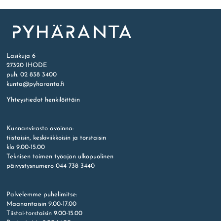
Etusivu
Lasikuja 6
27320 IHODE
puh. 02 838 3400
kunta@pyharanta.fi
Yhteystiedot henkilöittäin
Kunnanvirasto avoinna:
tiistaisin, keskiviikkoisin ja torstaisin
klo 9.00-15.00
Teknisen toimen työajan ulkopuolinen
päivystysnumero 044 738 3440
Palvelemme puhelimitse:
Maanantaisin 9.00-17.00
Tiistai-torstaisin 9.00-15.00