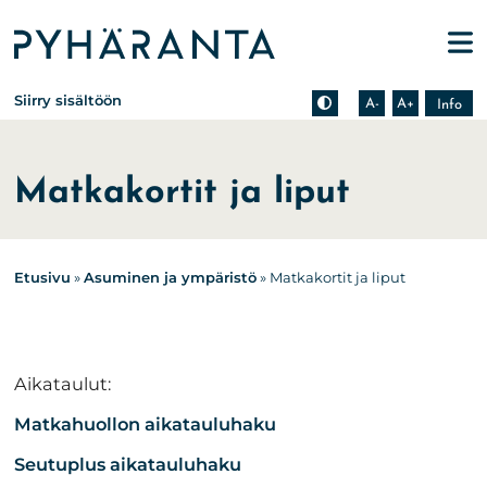
Etusivu
Pienennä tekstin kokoa
Suurenna tekstin kokoa
Tietoa zoomauksesta s
Siirry sisältöön
A-
A+
Info
Matkakortit ja liput
Etusivu
»
Asuminen ja ympäristö
»
Matkakortit ja liput
Aikataulut:
Matkahuollon aikatauluhaku
Seutuplus aikatauluhaku