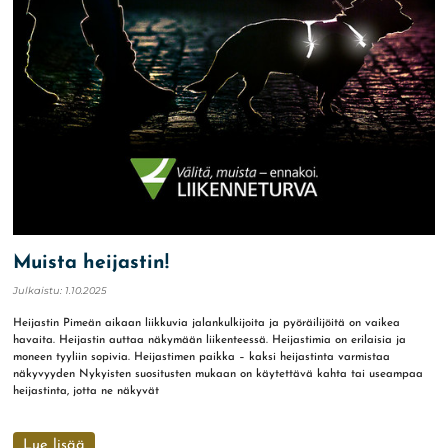
Muista heijastin!
Julkaistu:
1.10.2025
Heijastin Pimeän aikaan liikkuvia jalankulkijoita ja pyöräilijöitä on vaikea
havaita. Heijastin auttaa näkymään liikenteessä. Heijastimia on erilaisia ja
moneen tyyliin sopivia. Heijastimen paikka – kaksi heijastinta varmistaa
näkyvyyden Nykyisten suositusten mukaan on käytettävä kahta tai useampaa
heijastinta, jotta ne näkyvät
Lue lisää