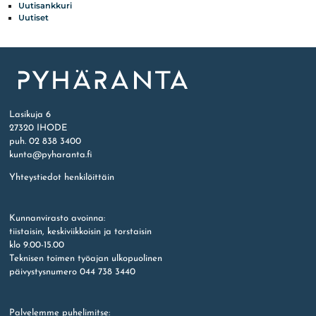
Uutisankkuri
Uutiset
Etusivu
Lasikuja 6
27320 IHODE
puh. 02 838 3400
kunta@pyharanta.fi
Yhteystiedot henkilöittäin
Kunnanvirasto avoinna:
tiistaisin, keskiviikkoisin ja torstaisin
klo 9.00-15.00
Teknisen toimen työajan ulkopuolinen
päivystysnumero 044 738 3440
Palvelemme puhelimitse: