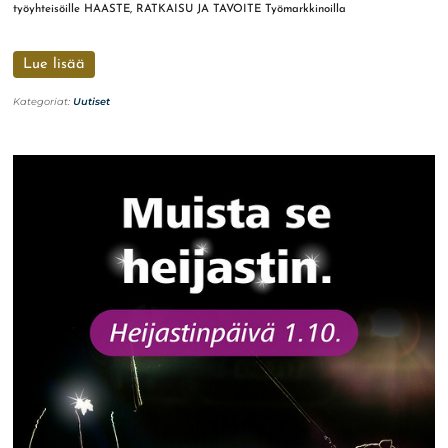
työyhteisöille HAASTE, RATKAISU JA TAVOITE Työmarkkinoilla
Lue lisää
Kategoriat:
Uutiset