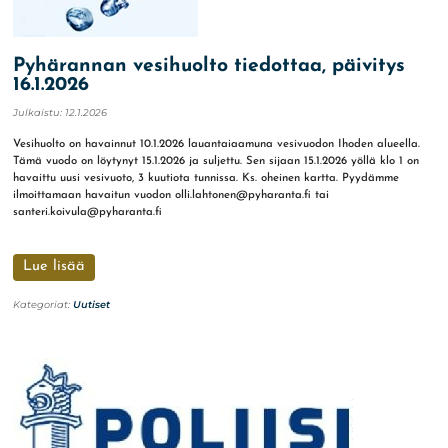
Pyhärannan vesihuolto tiedottaa, päivitys
16.1.2026
Julkaistu:
12.1.2026
Vesihuolto on havainnut 10.1.2026 lauantaiaamuna vesivuodon Ihoden alueella.
Tämä vuodo on löytynyt 15.1.2026 ja suljettu. Sen sijaan 15.1.2026 yöllä klo 1 on
havaittu uusi vesivuoto, 3 kuutiota tunnissa. Ks. oheinen kartta. Pyydämme
ilmoittamaan havaitun vuodon olli.lahtonen@pyharanta.fi tai
santeri.koivula@pyharanta.fi
Lue lisää
Kategoriat:
Uutiset