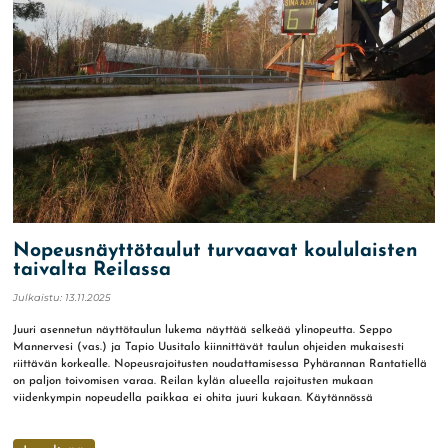
Nopeusnäyttötaulut turvaavat koululaisten
taivalta Reilassa
Julkaistu:
13.11.2025
Juuri asennetun näyttötaulun lukema näyttää selkeää ylinopeutta. Seppo
Mannervesi (vas.) ja Tapio Uusitalo kiinnittävät taulun ohjeiden mukaisesti
riittävän korkealle. Nopeusrajoitusten noudattamisessa Pyhärannan Rantatiellä
on paljon toivomisen varaa. Reilan kylän alueella rajoitusten mukaan
viidenkympin nopeudella paikkaa ei ohita juuri kukaan. Käytännössä