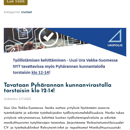
Lue lisää
Kategoriat:
Uutiset
Tavataan Pyhärannan kunnanvirastolla
torstaisin klo 12-14!
Julkaistu:
5.11.2025
Uusi Ura Vakka-Suomessa -hanke auttaa yrityksiä löytämään osaavia
työntekijöitä ja edistää työnhakijoiden työllistymismahdollisuuksia. Hanke tukee
yrityksiä rekrytoinneissa, kehittää kuntien työllistämispalveluita ja edistää
monikulttuuristen työyhteisöjen toimintaa. Järjestämme Verkostoitumistilaisuudet
CV- ja työnhakuklinikat Rekrytointi-infot ja -tapahtumat Monikulttuurisuustuki