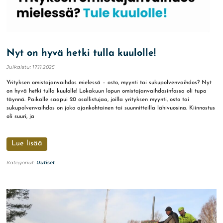
Nyt on hyvä hetki tulla kuulolle!
Julkaistu:
17.11.2025
Yrityksen omistajanvaihdos mielessä – osto, myynti tai sukupolvenvaihdos? Nyt
on hyvä hetki tulla kuulolle! Lokakuun lopun omistajanvaihdosinfossa oli tupa
täynnä. Paikalle saapui 20 osallistujaa, joilla yrityksen myynti, osto tai
sukupolvenvaihdos on joko ajankohtainen tai suunnitteilla lähivuosina. Kiinnostus
oli suuri, ja
Lue lisää
Kategoriat:
Uutiset