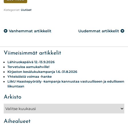
Kategoriat:
Uutiset
Artikkelien
Vanhemmat artikkelit
Uudemmat artikkelit
selaus
Viimeisimmät artikkelit
Lähiruokapäivä 12.-13.9.2026
Tervetuloa aamukahville!
Kirjaston kesälukukampanja 1.6.-31.8.2026
Yhteisöistä voimaa -hanke
LiikU Haastepyöräily -kampanja kannustaa vastuulliseen ja edulliseen
liikuntaan
Arkisto
Arkisto
Aihealueet