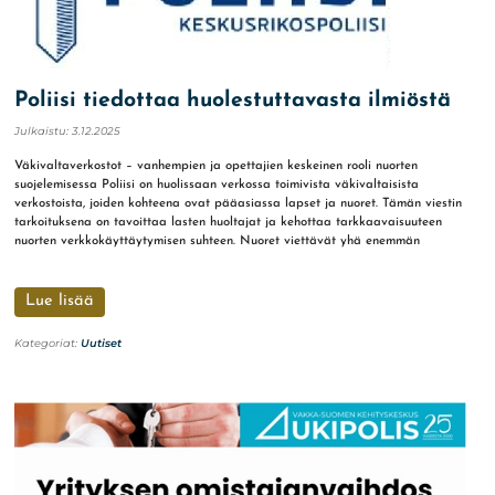
Poliisi tiedottaa huolestuttavasta ilmiöstä
Julkaistu:
3.12.2025
Väkivaltaverkostot – vanhempien ja opettajien keskeinen rooli nuorten
suojelemisessa Poliisi on huolissaan verkossa toimivista väkivaltaisista
verkostoista, joiden kohteena ovat pääasiassa lapset ja nuoret. Tämän viestin
tarkoituksena on tavoittaa lasten huoltajat ja kehottaa tarkkaavaisuuteen
nuorten verkkokäyttäytymisen suhteen. Nuoret viettävät yhä enemmän
Lue lisää
Kategoriat:
Uutiset