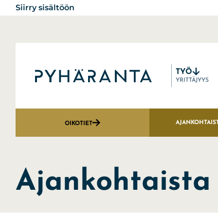
Siirry sisältöön
TYÖ
Etusivu
YRITTÄJYYS
AJANKOHTAIS
OIKOTIET
Ajankohtaista