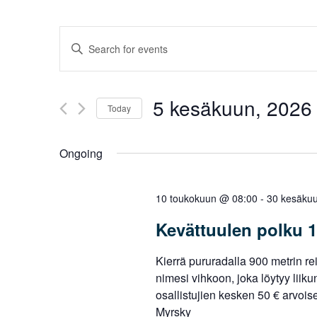
Events
Enter
Search
Keyword.
Search
and
for
5 kesäkuun, 2026
Views
Today
Events
Navigation
by
Select
Keyword.
date.
Ongoing
10 toukokuun @ 08:00
-
30 kesäku
Kevättuulen polku 1
Kierrä pururadalla 900 metrin reitt
nimesi vihkoon, joka löytyy liik
osallistujien kesken 50 € arvois
Myrsky