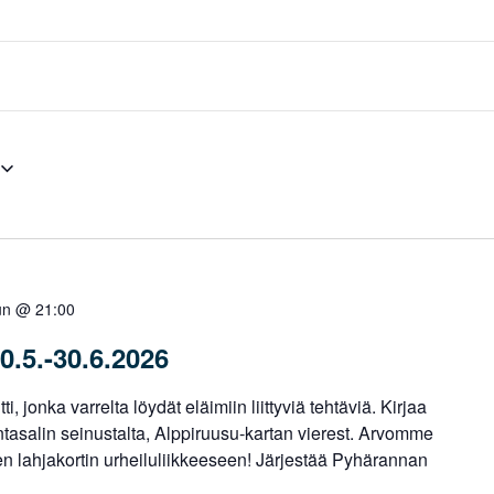
un @ 21:00
0.5.-30.6.2026
i, jonka varrelta löydät eläimiin liittyviä tehtäviä. Kirjaa
untasalin seinustalta, Alppiruusu-kartan vierest. Arvomme
en lahjakortin urheiluliikkeeseen! Järjestää Pyhärannan