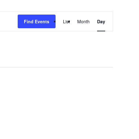
Event
Find Events
List
Month
Day
Views
Navigation