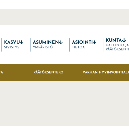
KUNTA
KASVU
ASUMINEN
ASIOINTI
HALLINTO JA
SIVISTYS
YMPÄRISTÖ
TIETOA
PÄÄTÖKSENT
TA
PÄÄTÖKSENTEKO
VARHAN HYVINVOINTIAL