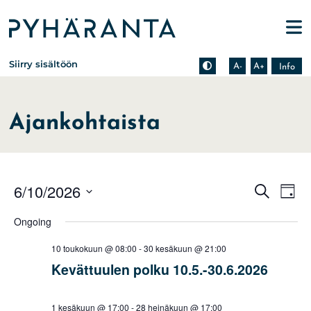
Etusivu
Pienennä tekstin kokoa
Suurenna tekstin kokoa
Tietoa zoomauksesta s
Siirry sisältöön
A-
A+
Info
Ajankohtaista
Events
Eve
6/10/2026
Search
Day
Vie
Search
Select
Nav
Ongoing
date.
and
Views
10 toukokuun @ 08:00
-
30 kesäkuun @ 21:00
Naviga
Kevättuulen polku 10.5.-30.6.2026
1 kesäkuun @ 17:00
-
28 heinäkuun @ 17:00