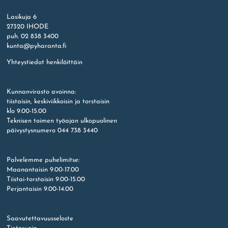
Etusivu
Lasikuja 6
27320 IHODE
puh. 02 838 3400
kunta@pyharanta.fi
Yhteystiedot henkilöittäin
Kunnanvirasto avoinna:
tiistaisin, keskiviikkoisin ja torstaisin
klo 9.00-15.00
Teknisen toimen työajan ulkopuolinen
päivystysnumero 044 738 3440
Palvelemme puhelimitse:
Maanantaisin 9.00-17.00
Tiistai-torstaisin 9.00-15.00
Perjantaisin 9.00-14.00
Saavutettavuusseloste