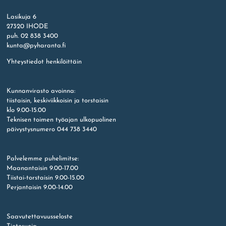
Etusivu
Lasikuja 6
27320 IHODE
puh. 02 838 3400
kunta@pyharanta.fi
Yhteystiedot henkilöittäin
Kunnanvirasto avoinna:
tiistaisin, keskiviikkoisin ja torstaisin
klo 9.00-15.00
Teknisen toimen työajan ulkopuolinen
päivystysnumero 044 738 3440
Palvelemme puhelimitse:
Maanantaisin 9.00-17.00
Tiistai-torstaisin 9.00-15.00
Perjantaisin 9.00-14.00
Saavutettavuusseloste