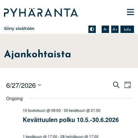
Etusivu
Pienennä tekstin kokoa
Suurenna tekstin kokoa
Tietoa zoomauksesta s
Siirry sisältöön
A-
A+
Info
Ajankohtaista
Events
Eve
6/27/2026
Search
Day
Vie
Search
Select
Nav
Ongoing
date.
and
Views
10 toukokuun @ 08:00
-
30 kesäkuun @ 21:00
Naviga
Kevättuulen polku 10.5.-30.6.2026
1 kesäkuun @ 17:00
-
28 heinäkuun @ 17:00