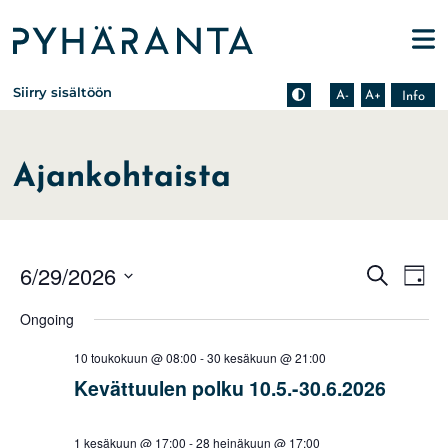
Etusivu
Pienennä tekstin kokoa
Suurenna tekstin kokoa
Tietoa zoomauksesta s
Siirry sisältöön
A-
A+
Info
Ajankohtaista
Events
Eve
6/29/2026
Search
Day
Vie
Search
Select
Nav
Ongoing
date.
and
Views
10 toukokuun @ 08:00
-
30 kesäkuun @ 21:00
Naviga
Kevättuulen polku 10.5.-30.6.2026
1 kesäkuun @ 17:00
-
28 heinäkuun @ 17:00