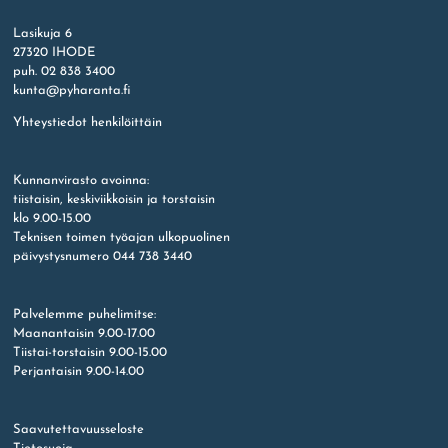
Etusivu
Lasikuja 6
27320 IHODE
puh. 02 838 3400
kunta@pyharanta.fi
Yhteystiedot henkilöittäin
Kunnanvirasto avoinna:
tiistaisin, keskiviikkoisin ja torstaisin
klo 9.00-15.00
Teknisen toimen työajan ulkopuolinen
päivystysnumero 044 738 3440
Palvelemme puhelimitse:
Maanantaisin 9.00-17.00
Tiistai-torstaisin 9.00-15.00
Perjantaisin 9.00-14.00
Saavutettavuusseloste