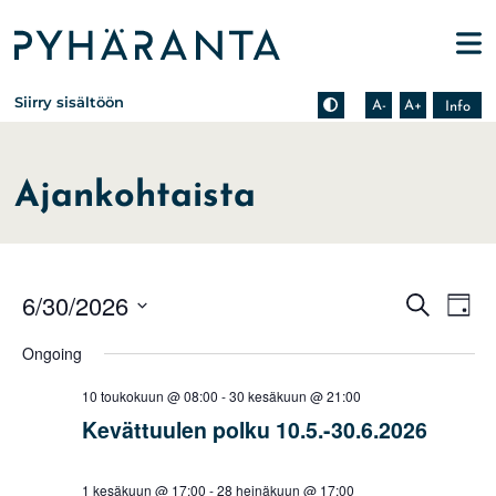
Etusivu
Pienennä tekstin kokoa
Suurenna tekstin kokoa
Tietoa zoomauksesta s
Siirry sisältöön
A-
A+
Info
Ajankohtaista
Events
Eve
6/30/2026
Search
Day
Vie
Search
Select
Nav
Ongoing
date.
and
Views
10 toukokuun @ 08:00
-
30 kesäkuun @ 21:00
Naviga
Kevättuulen polku 10.5.-30.6.2026
1 kesäkuun @ 17:00
-
28 heinäkuun @ 17:00