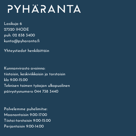
Etusivu
Lasikuja 6
27320 IHODE
puh. 02 838 3400
kunta@pyharanta.fi
Yhteystiedot henkilöittäin
Kunnanvirasto avoinna:
tiistaisin, keskiviikkoisin ja torstaisin
klo 9.00-15.00
Teknisen toimen työajan ulkopuolinen
päivystysnumero 044 738 3440
Palvelemme puhelimitse:
Maanantaisin 9.00-17.00
Tiistai-torstaisin 9.00-15.00
Perjantaisin 9.00-14.00