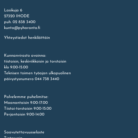
Etusivu
Lasikuja 6
27320 IHODE
puh. 02 838 3400
kunta@pyharanta.fi
Yhteystiedot henkilöittäin
Kunnanvirasto avoinna:
tiistaisin, keskiviikkoisin ja torstaisin
klo 9.00-15.00
Teknisen toimen työajan ulkopuolinen
päivystysnumero 044 738 3440
Palvelemme puhelimitse:
Maanantaisin 9.00-17.00
Tiistai-torstaisin 9.00-15.00
Perjantaisin 9.00-14.00
Saavutettavuusseloste