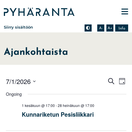
Etusivu
Pienennä tekstin kokoa
Suurenna tekstin kokoa
Tietoa zoomauksesta s
Siirry sisältöön
A-
A+
Info
Ajankohtaista
Events
Eve
7/1/2026
Search
Day
Vie
Search
Select
Nav
Ongoing
date.
and
Views
1 kesäkuun @ 17:00
-
28 heinäkuun @ 17:00
Naviga
Kunnariketun Pesisliikkari