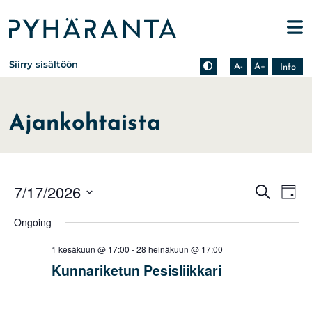
Etusivu
Pienennä tekstin kokoa
Suurenna tekstin kokoa
Tietoa zoomauksesta s
Siirry sisältöön
A-
A+
Info
Ajankohtaista
Events
Eve
7/17/2026
Search
Day
Vie
Search
Select
Nav
Ongoing
date.
and
Views
1 kesäkuun @ 17:00
-
28 heinäkuun @ 17:00
Naviga
Kunnariketun Pesisliikkari