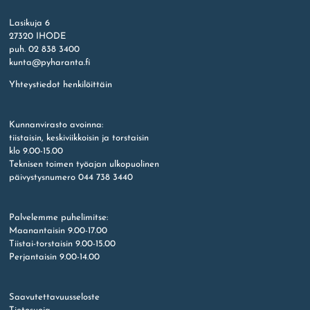
Etusivu
Lasikuja 6
27320 IHODE
puh. 02 838 3400
kunta@pyharanta.fi
Yhteystiedot henkilöittäin
Kunnanvirasto avoinna:
tiistaisin, keskiviikkoisin ja torstaisin
klo 9.00-15.00
Teknisen toimen työajan ulkopuolinen
päivystysnumero 044 738 3440
Palvelemme puhelimitse:
Maanantaisin 9.00-17.00
Tiistai-torstaisin 9.00-15.00
Perjantaisin 9.00-14.00
Saavutettavuusseloste