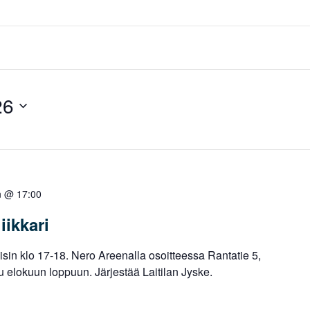
26
n @ 17:00
iikkari
staisin klo 17-18. Nero Areenalla osoitteessa Rantatie 5,
 elokuun loppuun. Järjestää Laitilan Jyske.