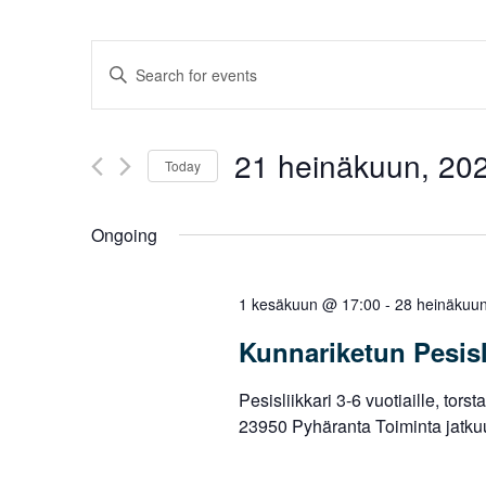
Events
Enter
Search
Keyword.
Search
and
for
21 heinäkuun, 20
Views
Today
Events
Navigation
by
Select
Keyword.
date.
Ongoing
1 kesäkuun @ 17:00
-
28 heinäkuu
Kunnariketun Pesisl
Pesisliikkari 3-6 vuotiaille, tor
23950 Pyhäranta Toiminta jatkuu