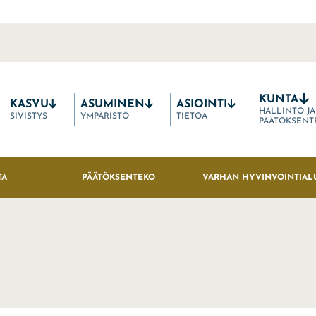
KUNTA
KASVU
ASUMINEN
ASIOINTI
HALLINTO JA
SIVISTYS
YMPÄRISTÖ
TIETOA
PÄÄTÖKSENT
TA
PÄÄTÖKSENTEKO
VARHAN HYVINVOINTIAL