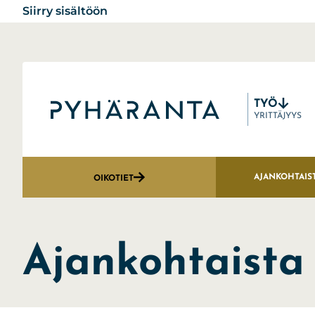
Siirry sisältöön
TYÖ
Etusivu
YRITTÄJYYS
AJANKOHTAIS
OIKOTIET
Ajankohtaista