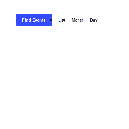
Event
Find Events
List
Month
Day
Views
Navigation