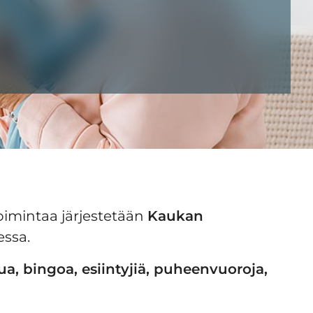
oimintaa järjestetään
Kaukan
essa.
ua, bingoa, esiintyjiä, puheenvuoroja,