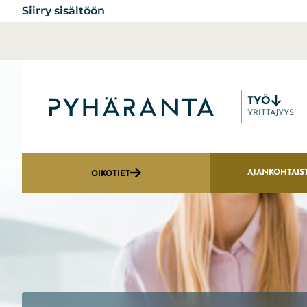
Siirry sisältöön
TYÖ
Etusivu
YRITTÄJYYS
AJANKOHTAIS
OIKOTIET