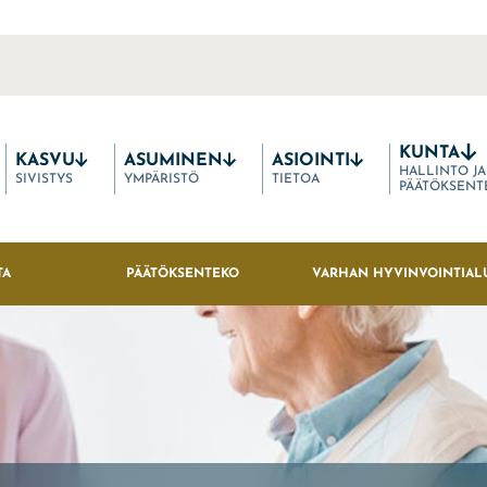
KUNTA
KASVU
ASUMINEN
ASIOINTI
HALLINTO JA
SIVISTYS
YMPÄRISTÖ
TIETOA
PÄÄTÖKSENT
TA
PÄÄTÖKSENTEKO
VARHAN HYVINVOINTIAL