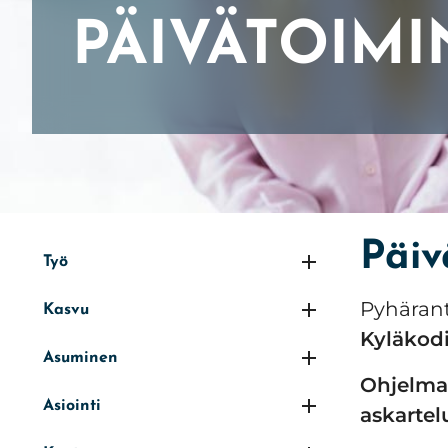
PÄIVÄTOIMI
Etusivu
»
Sosiaali- ja terveyspalvelut
»
Ikäihmisten
Päiv
Työ
Pyhärant
Kasvu
Kyläkodi
Asuminen
Ohjelma 
Asiointi
askartel