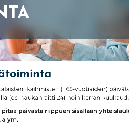
NTA
 palvelut
»
Päivätoiminta
ätoiminta
alaisten ikäihmisten (+65-vuotiaiden) päivät
lla
(os. Kaukanraitti 24) noin kerran kuukaud
pitää päivästä riippuen sisällään yhteislaul
ua ym.