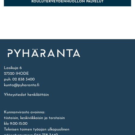
KOULUTERVEYDENHUOLLON PALVELUT
Etusivu
Lasikuja 6
27320 IHODE
puh. 02 838 3400
kunta@pyharanta.fi
Yhteystiedot henkilöittäin
Kunnanvirasto avoinna:
tiistaisin, keskiviikkoisin ja torstaisin
klo 9.00-15.00
Teknisen toimen työajan ulkopuolinen